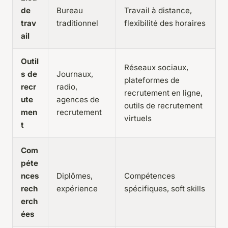
de
Bureau
Travail à distance,
trav
traditionnel
flexibilité des horaires
ail
Outil
Réseaux sociaux,
s de
Journaux,
plateformes de
recr
radio,
recrutement en ligne,
ute
agences de
outils de recrutement
men
recrutement
virtuels
t
Com
péte
nces
Diplômes,
Compétences
rech
expérience
spécifiques, soft skills
erch
ées