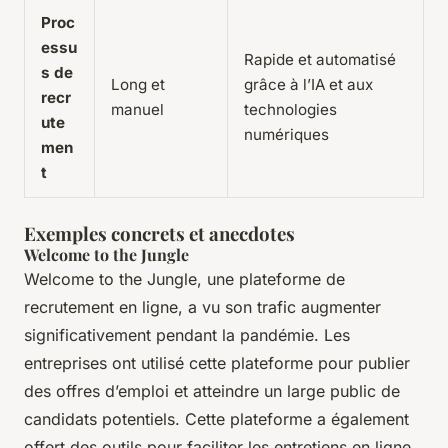
Proc
essu
Rapide et automatisé
s de
Long et
grâce à l’IA et aux
recr
manuel
technologies
ute
numériques
men
t
Exemples concrets et anecdotes
Welcome to the Jungle
Welcome to the Jungle, une plateforme de
recrutement en ligne, a vu son trafic augmenter
significativement pendant la pandémie. Les
entreprises ont utilisé cette plateforme pour publier
des offres d’emploi et atteindre un large public de
candidats potentiels. Cette plateforme a également
offert des outils pour faciliter les entretiens en ligne