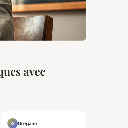
ques avec
Orégane
O