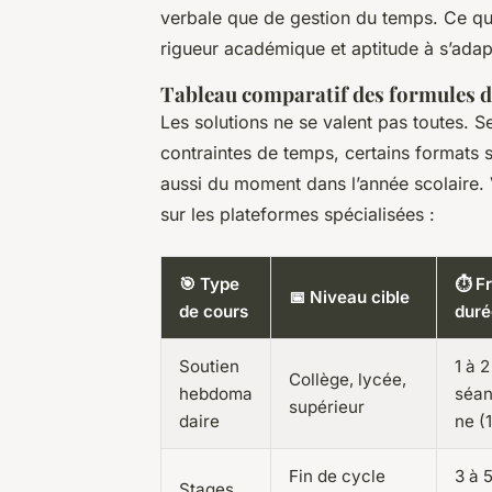
verbale que de gestion du temps. Ce qui 
rigueur académique et aptitude à s’adapt
Tableau comparatif des formules
Les solutions ne se valent pas toutes. Se
contraintes de temps, certains formats 
aussi du moment dans l’année scolaire. 
sur les plateformes spécialisées :
🎯 Type
⏱️ F
📅 Niveau cible
de cours
duré
Soutien
1 à 2
Collège, lycée,
hebdoma
séan
supérieur
daire
ne (
Fin de cycle
3 à 
Stages