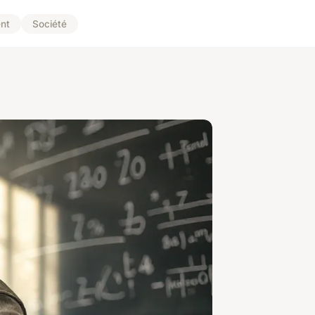
nt
Société