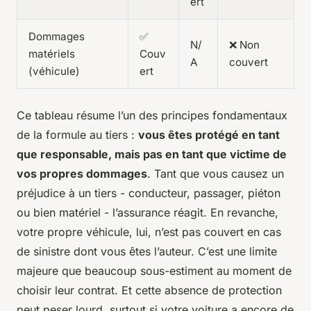
ert
Dommages
✅
N/
❌ Non
matériels
Couv
A
couvert
(véhicule)
ert
Ce tableau résume l’un des principes fondamentaux
de la formule au tiers :
vous êtes protégé en tant
que responsable, mais pas en tant que victime de
vos propres dommages
. Tant que vous causez un
préjudice à un tiers - conducteur, passager, piéton
ou bien matériel - l’assurance réagit. En revanche,
votre propre véhicule, lui, n’est pas couvert en cas
de sinistre dont vous êtes l’auteur. C’est une limite
majeure que beaucoup sous-estiment au moment de
choisir leur contrat. Et cette absence de protection
peut peser lourd, surtout si votre voiture a encore de