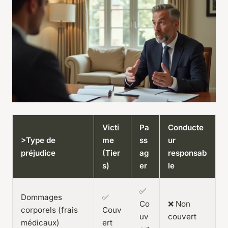
Victi
Pa
Conducte
>Type de
me
ss
ur
préjudice
(Tier
ag
responsab
s)
er
le
✅
Dommages
✅
Co
❌ Non
corporels (frais
Couv
uv
couvert
médicaux)
ert