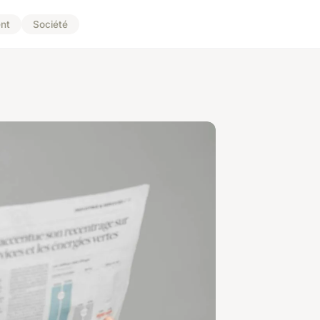
nt
Société